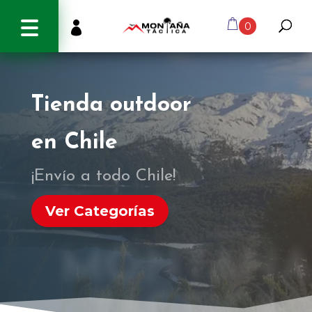
info@montanatactica.cl

0
Tienda outdoor
en Chile
¡Envío a todo Chile!
Ver Categorías
MONTAÑA