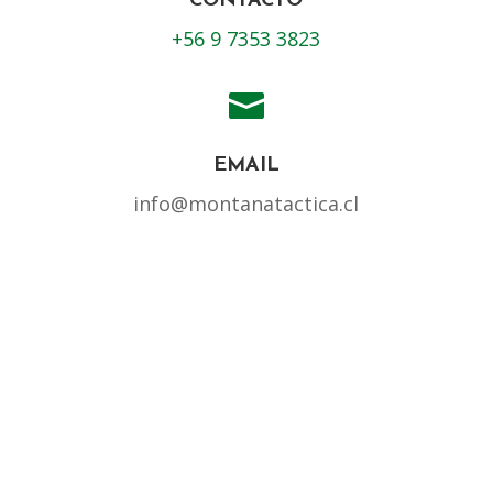

EMAIL
info@montanatactica.cl