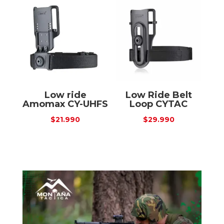
Low ride
Low Ride Belt
Amomax CY-UHFS
Loop CYTAC
$
21.990
$
29.990