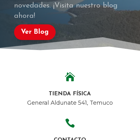
ahora!
Ver Blog

TIENDA FÍSICA
General Aldunate 541, Temuco

CONTACTO
‪+56 9 7353 3823‬