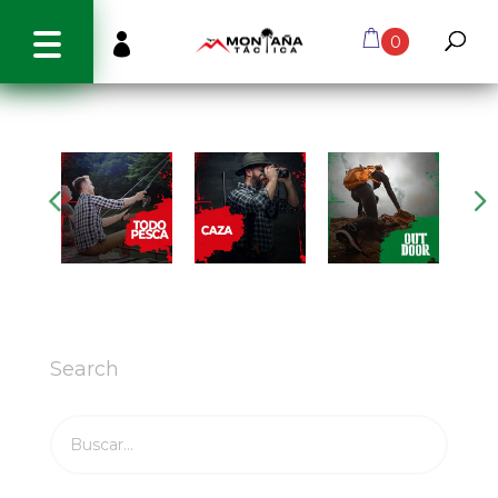
info@montanatactica.cl

0
Search