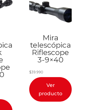
Mira
pica
telescópica
k
Riflescope
e
3-9×40
ope
$
39.990
40
Ver
producto