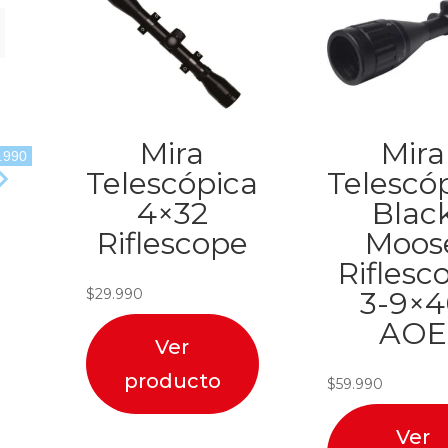
Mira
Mira
.990
Telescópica
Telescó
4×32
Blac
Riflescope
Moos
Riflesc
$
29.990
3-9×
AOE
Ver
producto
$
59.990
Ver