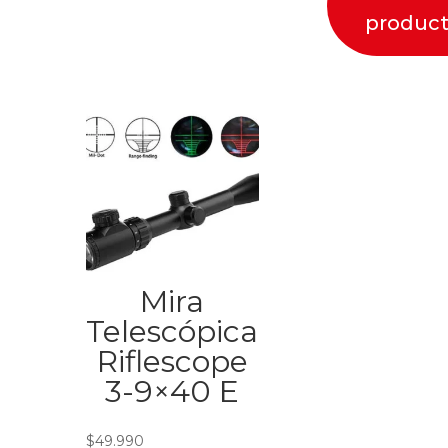
produc
Mira
Telescópica
Riflescope
3-9×40 E
$
49.990