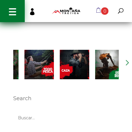
info@montanatactica.cl

0
Search