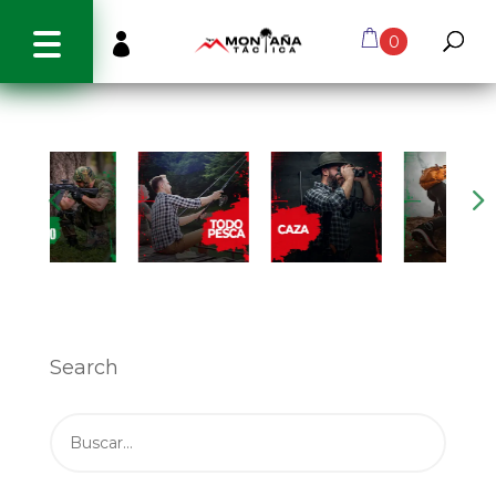
info@montanatactica.cl

0
Search