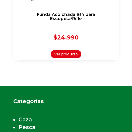
Funda Acolchada B14 para
Escopeta/Rifle
$
24.990
Ver producto
Categorías
Caza
Pesca