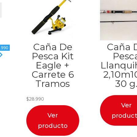
Caña De
Caña 
.990
Pesca Kit
Pesc
Eagle +
Llanqui
Carrete 6
2,10m1
Tramos
30 g
$
28.990
Ver
Ver
produc
producto