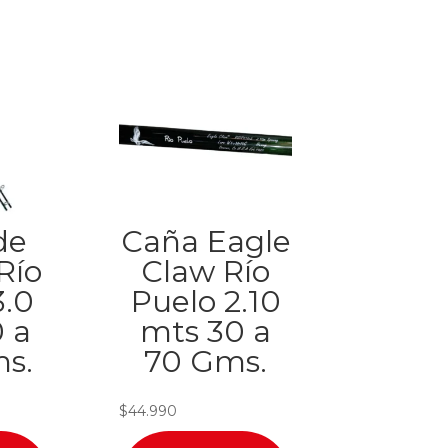
de
Caña Eagle
Río
Claw Río
3.0
Puelo 2.10
 a
mts 30 a
s.
70 Gms.
$
44.990