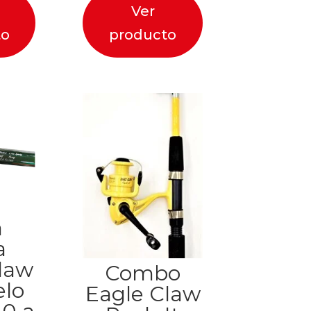
Ver
to
producto
a
a
law
Combo
elo
Eagle Claw