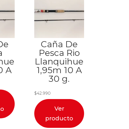
De
Caña De
a
Pesca Rio
hue
Llanquihue
0 A
1,95m 10 A
.
30 g.
$
42.990
Ver
to
producto