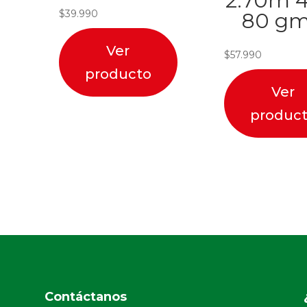
2.70m 4
$
39.990
80 gm
Ver
$
57.990
producto
Ver
produc
Contáctanos