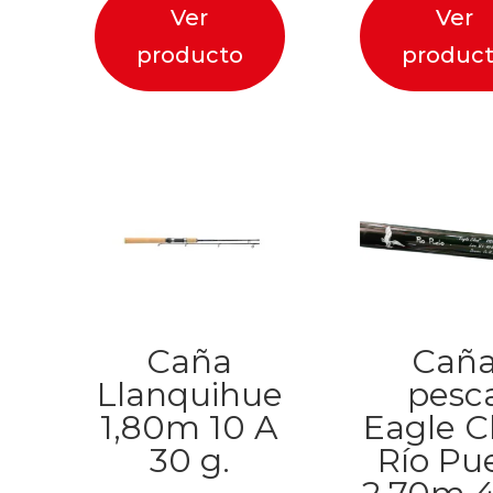
Ver
Ver
producto
produc
Caña
Cañ
Llanquihue
pesc
1,80m 10 A
Eagle C
30 g.
Río Pu