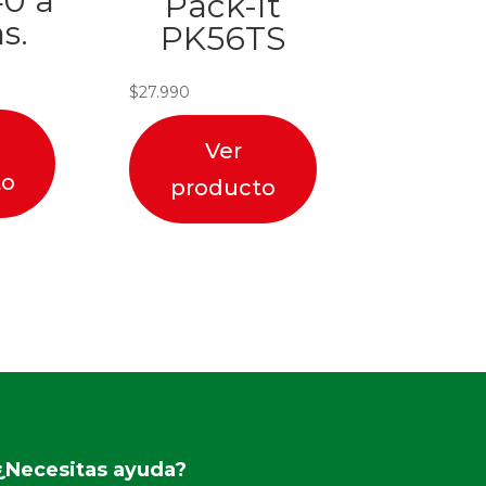
0 a
Pack-It
s.
PK56TS
$
27.990
Ver
to
producto
¿Necesitas ayuda?