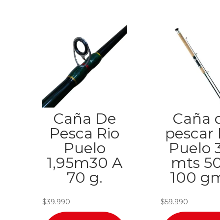
Caña De
Caña 
Pesca Rio
pescar 
Puelo
Puelo 
1,95m30 A
mts 50
70 g.
100 gm
$
39.990
$
59.990