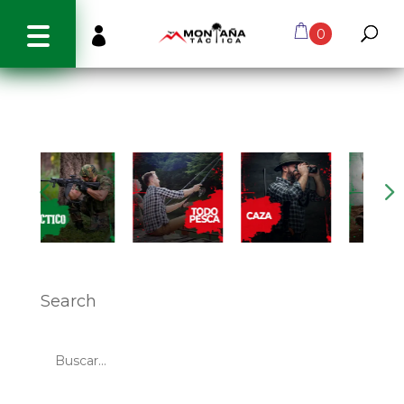
info@montanatactica.cl

0
Search