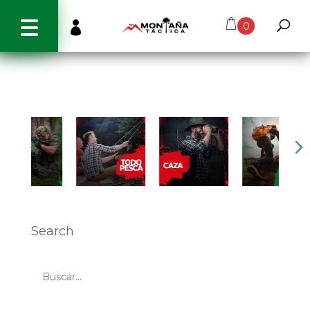
info@montanatactica.cl

0
Search