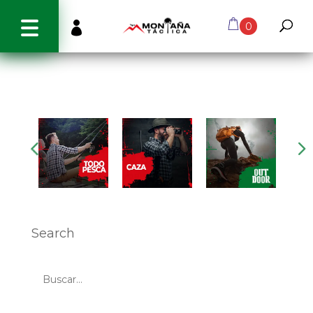
info@montanatactica.cl

0
Search