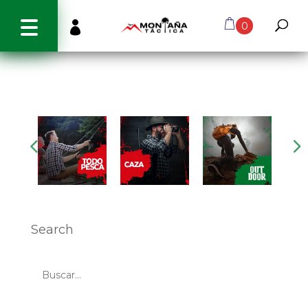
info@montanatactica.cl

0
Search