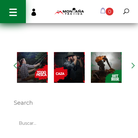
info@montanatactica.cl

0
Search