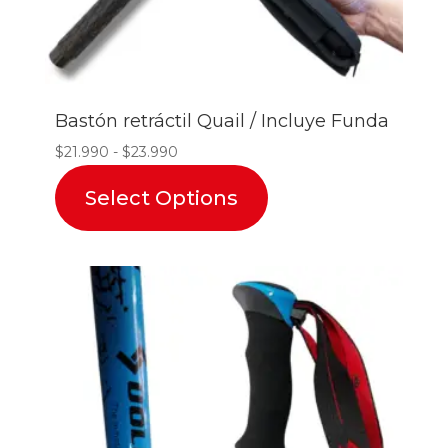
Bastón retráctil Quail / Incluye Funda
Rango
$
21.990
-
$
23.990
de
Select Options
precios:
desde
$21.990
hasta
$23.990