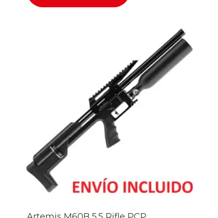
Artemis M60B 5.5 Rifle PCP