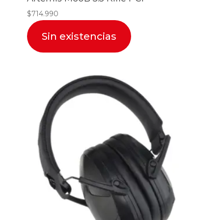
$
714.990
Sin existencias