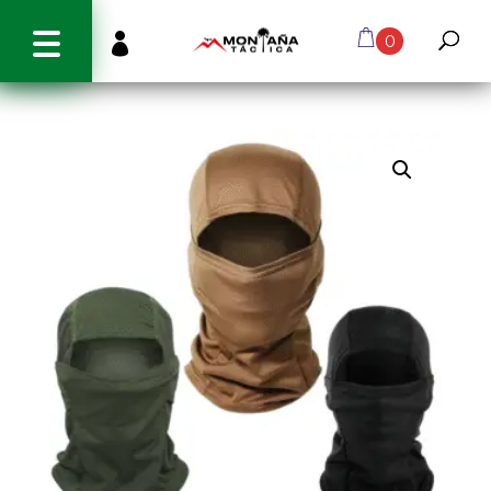
info@montanatactica.cl

0