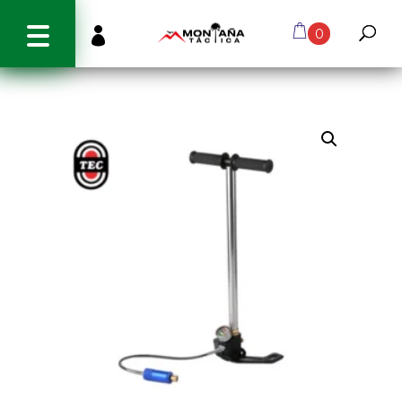
info@montanatactica.cl

0