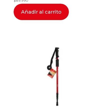
$
89.990
Añadir al carrito