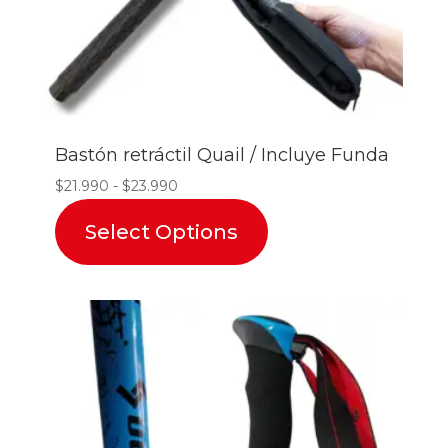
Bastón retráctil Quail / Incluye Funda
Rango
$
21.990
-
$
23.990
de
Select Options
precios:
desde
$21.990
hasta
$23.990