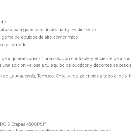
nte
alidad para garantizar durabilidad y rendimiento
 gama de equipos de aire comprimido
mico y cómodo
para quienes buscan una solución confiable y eficiente para su
s una adición valiosa a tu equipo de outdoor y deportes de precis
 de La Araucanía, Temuco, Chile, y realiza envíos a todo el país
PRO 3 Etapas 4500PSI”
blicada.
Los campos obligatorios están marcados con
*