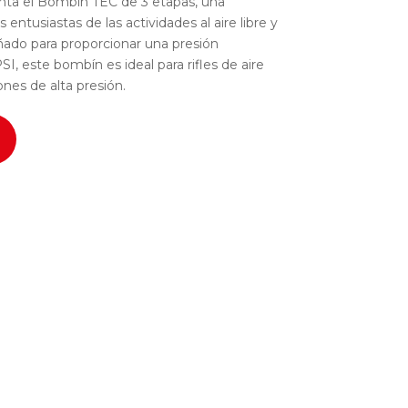
nta el Bombín TEC de 3 etapas, una
 entusiastas de las actividades al aire libre y
ñado para proporcionar una presión
, este bombín es ideal para rifles de aire
nes de alta presión.