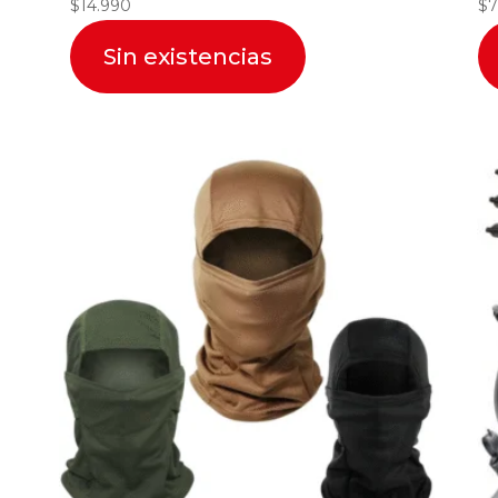
$
14.990
$
7
Sin existencias