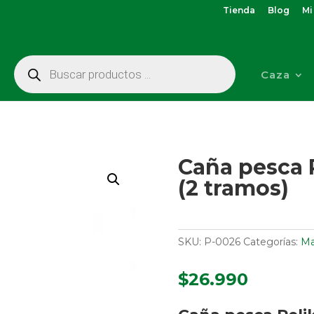
Tienda
Blog
Mi
Búsqueda
de
Caza
productos
Caña pesca 
(2 tramos)
SKU:
P-0026
Categorías:
Ma
$
26.990