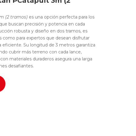
kan PCatapult 3m (2
3m (2 tramos)
es una opción perfecta para los
ue buscan precisión y potencia en cada
cción robusta y diseño en dos tramos, es
tes como para expertos que desean disfrutar
 eficiente. Su longitud de 3 metros garantiza
ndo cubrir más terreno con cada lance,
 con materiales duraderos asegura una larga
ones desafiantes.