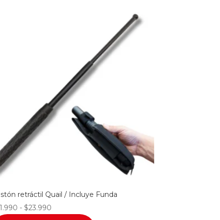
stón retráctil Quail / Incluye Funda
Rango
1.990
-
$
23.990
de