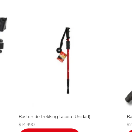
Baston de trekking tacora (Unidad)
Ba
$
14.990
$
2