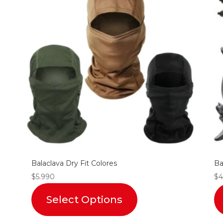
Balaclava Dry Fit Colores
Ba
$
5.990
$
4
Select Options