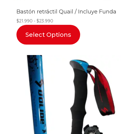
Bastón retráctil Quail / Incluye Funda
Rango
$
21.990
-
$
23.990
de
Select Options
precios:
desde
$21.990
hasta
$23.990