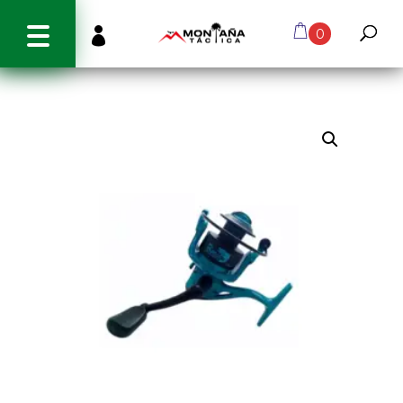
info@montanatactica.cl

0