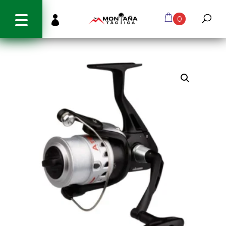
info@montanatactica.cl

0