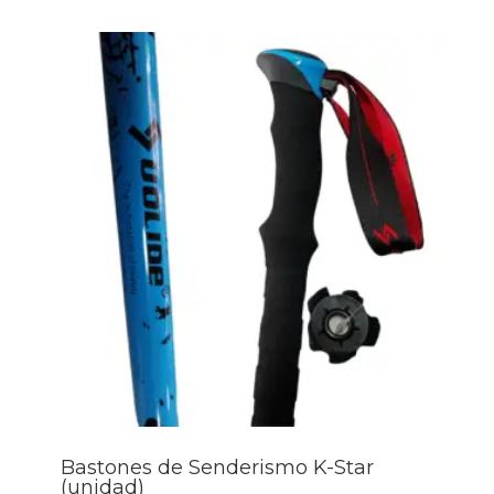
$21.990
hasta
$23.990
Bastones de Senderismo K-Star
(unidad)