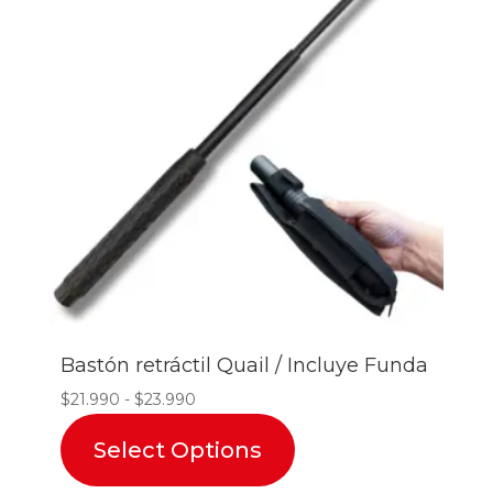
Bastón retráctil Quail / Incluye Funda
Rango
$
21.990
-
$
23.990
de
Select Options
precios:
desde