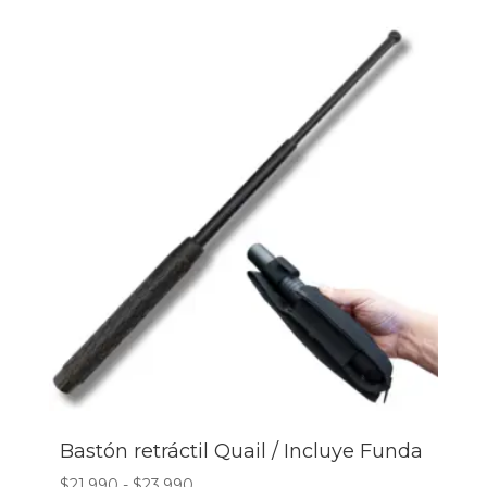
Bastón retráctil Quail / Incluye Funda
Rango
$
21.990
-
$
23.990