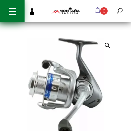
info@montanatactica.cl

0