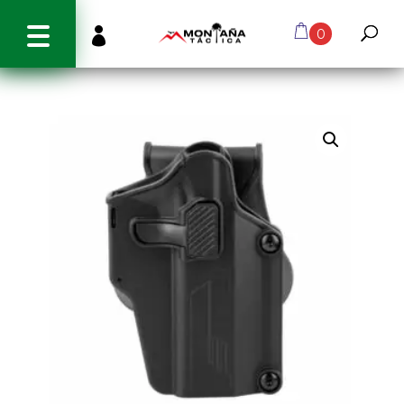
info@montanatactica.cl

0