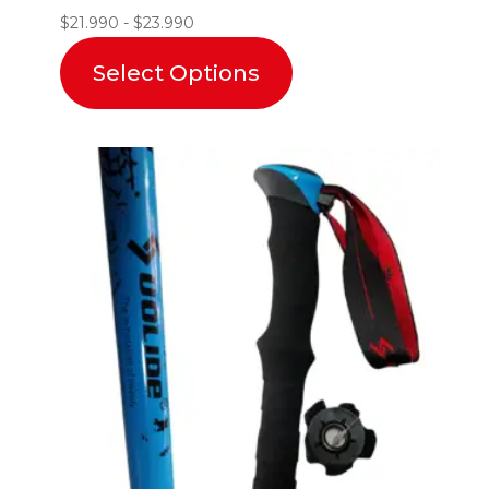
Rango
$
21.990
-
$
23.990
de
Select Options
precios:
desde
$21.990
hasta
$23.990