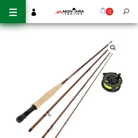
info@montanatactica.cl

0