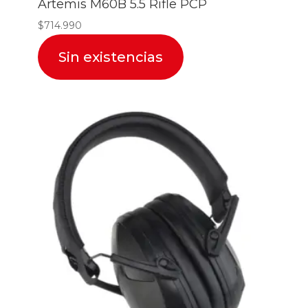
Artemis M60B 5.5 Rifle PCP
$
714.990
Sin existencias