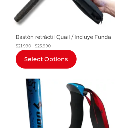
Bastón retráctil Quail / Incluye Funda
Rango
$
21.990
-
$
23.990
de
Select Options
precios:
desde
$21.990
hasta
$23.990