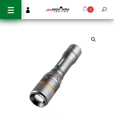
info@montanatactica.cl

0