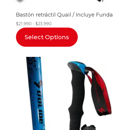
Bastón retráctil Quail / Incluye Funda
Rango
$
21.990
-
$
23.990
de
Select Options
precios:
desde
$21.990
hasta
$23.990