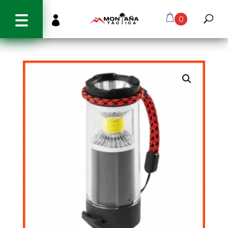
info@montanatactica.cl

0