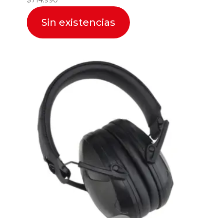
$
714.990
Sin existencias