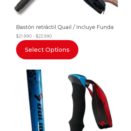
Bastón retráctil Quail / Incluye Funda
Rango
$
21.990
-
$
23.990
de
Select Options
precios:
desde
$21.990
hasta
$23.990