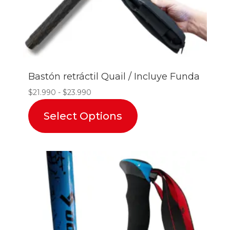
Bastón retráctil Quail / Incluye Funda
Rango
$
21.990
-
$
23.990
de
Select Options
precios:
desde
$21.990
hasta
$23.990