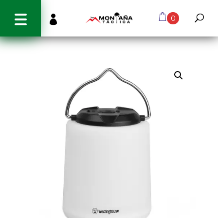
info@montanatactica.cl

0