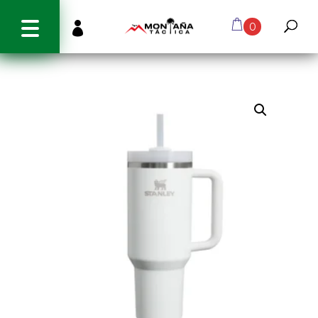
info@montanatactica.cl

0