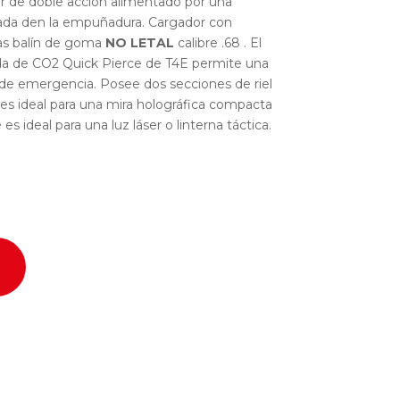
er de doble acción alimentado por una
jada den la empuñadura. Cargador con
das balín de goma
NO LETAL
calibre .68 . El
ida de CO2 Quick Pierce de T4E permite una
 de emergencia. Posee dos secciones de riel
 es ideal para una mira holográfica compacta
es ideal para una luz láser o linterna táctica.