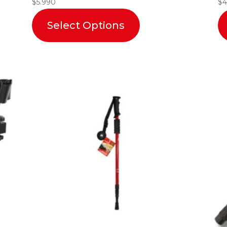
$
5.990
$
4
Select Options