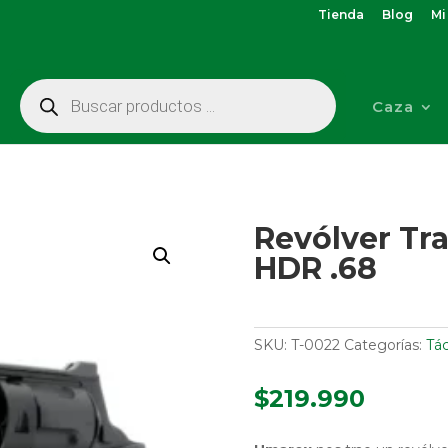
Tienda
Blog
Mi
Búsqueda
de
Caza
productos
Revólver T
HDR .68
SKU:
T-0022
Categorías:
Tác
$
219.990