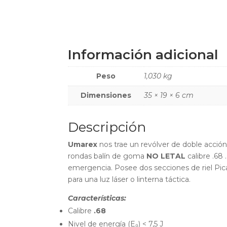
Información adicional
Peso
1,030 kg
Dimensiones
35 × 19 × 6 cm
Descripción
Umarex
nos trae un revólver de doble acció
rondas balín de goma
NO LETAL
calibre .68
emergencia. Posee dos secciones de riel Pica
para una luz láser o linterna táctica.
Características:
Calibre
.68
Nivel de energía (E₀) < 7,5 J