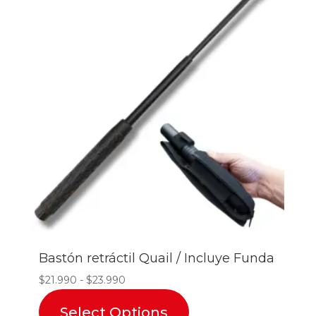
Bastón retráctil Quail / Incluye Funda
Rango
$
21.990
-
$
23.990
de
Select Options