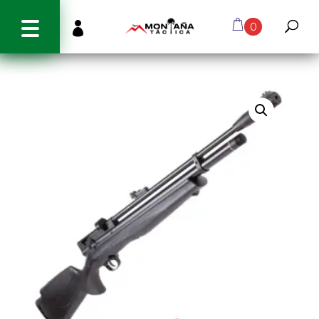
info@montanatactica.cl

0