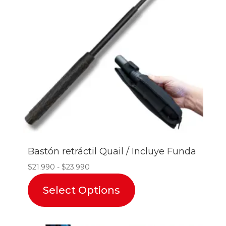
Bastón retráctil Quail / Incluye Funda
Rango
$
21.990
-
$
23.990
de
Select Options
precios:
desde
$21.990