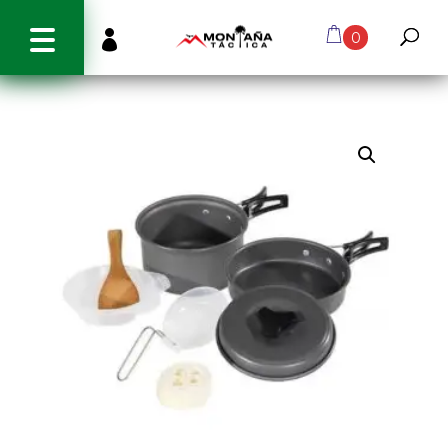
info@montanatactica.cl

0