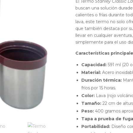
El
Termo Stanley Classic La
buscan una solución durade
calientes o frías durante tod
lava, este termo no solo of
que también destaca por su
llevar en cualquier aventura
simplemente para el uso dia
Características principale
Capacidad:
591 ml (20 o
Material:
Acero inoxidabl
Duración térmica:
Manti
fríos por 15 horas.
Color:
Lava (rojo volcáni
Tamaño:
22 cm de altur
Peso:
400 gramos apro
Tapa a prueba de fuga
Portabilidad:
Diseño com