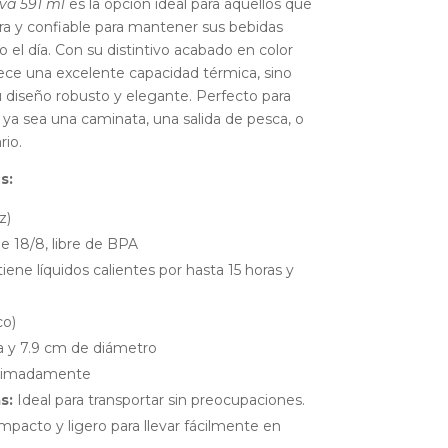
va 591 ml
es la opción ideal para aquellos que
ra y confiable para mantener sus bebidas
o el día. Con su distintivo acabado en color
rece una excelente capacidad térmica, sino
 diseño robusto y elegante. Perfecto para
, ya sea una caminata, una salida de pesca, o
rio.
s:
z)
e 18/8, libre de BPA
ene líquidos calientes por hasta 15 horas y
co)
a y 7.9 cm de diámetro
ximadamente
s:
Ideal para transportar sin preocupaciones.
pacto y ligero para llevar fácilmente en