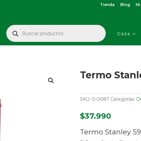
Tienda
Blog
Mi
Búsqueda
de
Caza
productos
Termo Stanl
SKU:
O-0087
Categorías:
O
$
37.990
Termo Stanley 59