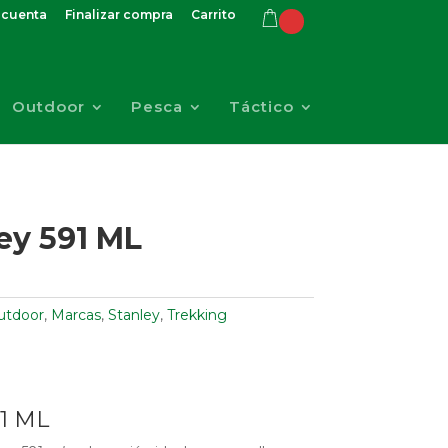
 cuenta
Finalizar compra
Carrito
Outdoor
Pesca
Táctico
ey 591 ML
utdoor
,
Marcas
,
Stanley
,
Trekking
1 ML