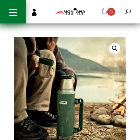
info@montanatactica.cl

0