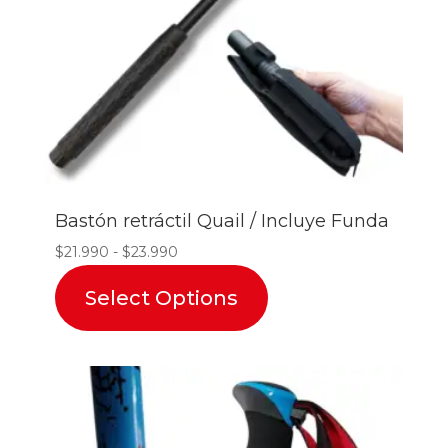
Bastón retráctil Quail / Incluye Funda
Rango
$
21.990
-
$
23.990
de
Select Options
precios:
desde
$21.990
hasta
$23.990