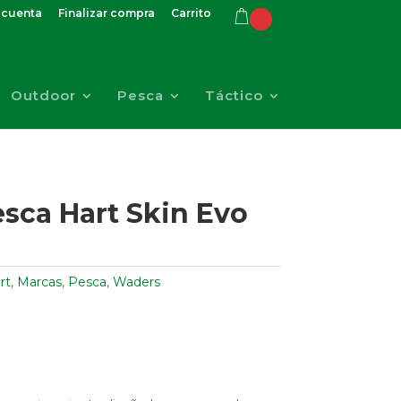
 cuenta
Finalizar compra
Carrito
Outdoor
Pesca
Táctico
sca Hart Skin Evo
rt
,
Marcas
,
Pesca
,
Waders