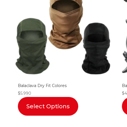
Balaclava Dry Fit Colores
Ba
$
5.990
$
4
Select Options